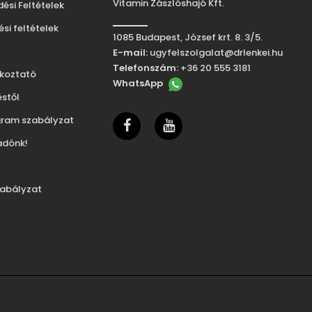
Vitamin Zászlóshajó Kft.
ési Feltételek
tési feltételek
1085 Budapest, József krt. 8. 3/5.
E-mail:
ugyfelszolgalat@drlenkei.hu
Telefonszám:
+36 20 555 3181
ékoztató
WhatsApp
éstől
ram szabályzat
facebook
youtube
adónk!
zabályzat