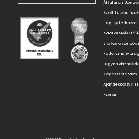
Általános Szerződ
Szállítási és fize
Jogi nyilatkozat
Adatkezelési táj
Elállás a szerződ
Kedvezményprog
Legyen viszontel
Tapasztalataim
Ajándékkártya s
Karrier