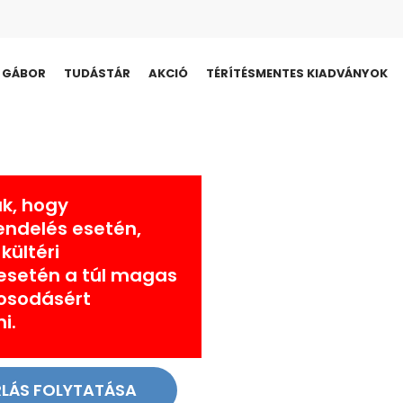
I GÁBOR
TUDÁSTÁR
AKCIÓ
TÉRÍTÉSMENTES KIADVÁNYOK
ük, hogy
ndelés esetén,
kültéri
esetén a túl magas
osodásért
i.
LÁS FOLYTATÁSA