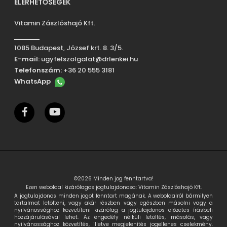
ELÉRHETŐSÉGEK
Vitamin Zászlóshajó Kft.
1085 Budapest, József krt. 8. 3/5.
E-mail:
ugyfelszolgalat@drlenkei.hu
Telefonszám:
+36 20 555 3181
WhatsApp
facebook
youtube
©2026 Minden jog fenntartva!
Ezen weboldal kizárólagos jogtulajdonosa: Vitamin Zászlóshajó Kft.
A jogtulajdonos minden jogot fenntart magának. A weboldalról bármilyen
tartalmat letölteni, vagy akár részben vagy egészben másolni vagy a
nyilvánossághoz közvetíteni kizárólag a jogtulajdonos előzetes írásbeli
hozzájárulásával lehet. Az engedély nélküli letöltés, másolás, vagy
nyilvánossághoz közvetítés, illetve megjelenítés jogellenes cselekmény.