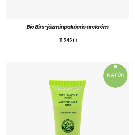
Bio Birs-jázminpakócás arckrém
11.545
Ft
NATÚR