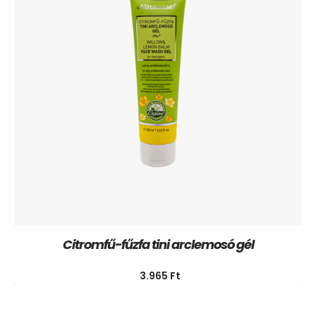
Citromfű-fűzfa tini arclemosó gél
3.965
Ft