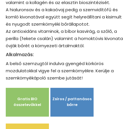
valamint a kollagén és az elasztin bioszintézisét.
A hialuronsav és a kakaóvaj pedig a szemvidítófű és
komló kivonatával együtt segít helyreállítani a kisimult
és nyugodt szemkörnyéki bőrállapotot.
Az antioxidáns vitaminok, a bíbor kasvirág, a szőlő, a
perilla (fekete csalán) valamint a homoktövis kivonata
óvják bőrét a környezeti ártalmaktól.
Alkalmazás:
A belső szemzugtól indulva gyengéd körkörös
mozdulatokkal vigye fel a szemkörnyékre. Kerülje a
szemkörnyékápoló szembe jutását!
Gratis BIO
Zsíros / pattanásos
összetevőkkel
bőrre