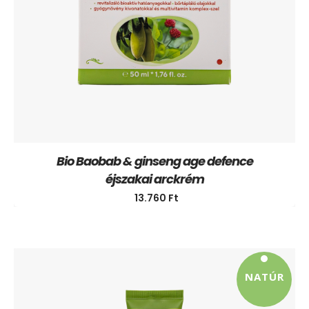
Bio Baobab & ginseng age defence
éjszakai arckrém
13.760
Ft
NATÚR