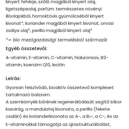
kinyert fehérje, szőlő magjából kinyert olaj,
ligetszépeolaj, parfüm: természetes növényi
illóolajokból, homoktövis gyümölcséből kinyert
kivonat*, koriander magjából kinyert kivonat, orvosi
zsálya olaj*, perilla magjából kinyert olaj*
*= bio mezőgazdasági termelésből származik
Egyéb összetevői:
A-vitamin, E-vitamin, C-vitamin, hialuronsav, B3-
vitamin, koenzim Q10, lecitin
Leírás:
Gyorsan felszívódó, bioaktív összetevő komplexet
tartalmazó balzsam.
A szemkörnyék bőrének regenerálódását segítő bíbor
kasvirág, a mandulatej kivonata, a perilla (fekete
csalán) és korianderkivonata az A-, a B
-, a C-, és az
3
E-vitaminokkal támogatja az újrastrukturálódást,