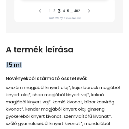
A termék leírása
15 ml
Növényekből származó összetevői:
szezám magjából kinyert olaj*, kajszibarack magjából
kinyert olaj*, shea magjából kinyert vaj*, kakaó
magjából kinyert vaj*, komló kivonat, bíbor kasvirág
kivonat*, kender magjából kinyert olaj, ginseng
gyökeréből kinyert kivonat, szemvidítófű kivonat*,
szőlő gyümölcséből kinyert kivonat*, mandulából