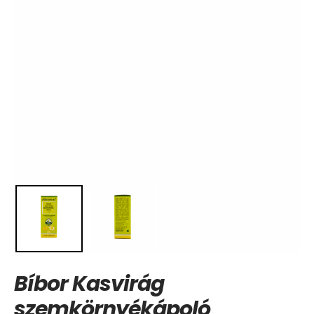
Bíbor Kasvirág
szemkörnyékápoló