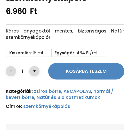
6.960
Ft
Káros anyagoktól mentes, biztonságos Natúr
szemkörnyékápoló!
Kiszerelés:
15 ml
Egységár:
464 Ft/ml
KOSÁRBA TESZEM
Kategóriák:
zsíros bőrre
,
ARCÁPOLÁS
,
normál /
kevert bőrre
,
Natúr és Bio Kozmetikumok
Címke:
szemkörnyékápolás