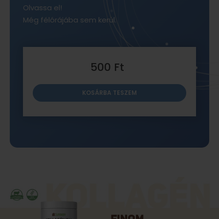
Olvassa el!
Még félórájába sem kerül.
500
Ft
KOSÁRBA TESZEM