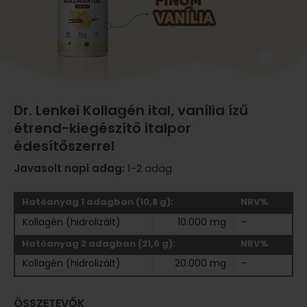
Dr. Lenkei Kollagén ital, vanília ízű
étrend-kiegészítő italpor
édesítőszerrel
Javasolt napi adag:
1-2 adag
Hatóanyag 1 adagban (10,8 g):
NRV%
Kollagén (hidrolizált)
10.000 mg
–
Hatóanyag 2 adagban (21,6 g):
NRV%
Kollagén (hidrolizált)
20.000 mg
–
ÖSSZETEVŐK