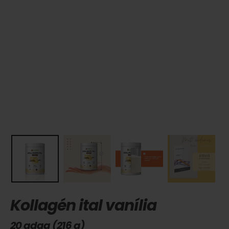
Kollagén ital vanília
20 adag (216 g)