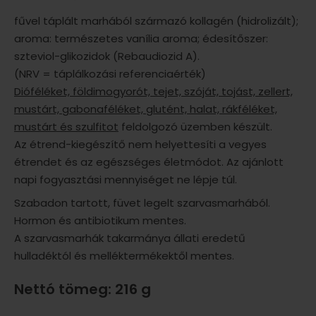
fűvel táplált marhából származó kollagén (hidrolizált);
aroma: természetes vanília aroma; édesítőszer:
szteviol-glikozidok (Rebaudiozid A).
(NRV = táplálkozási referenciaérték)
Dióféléket, földimogyorót, tejet, szóját, tojást, zellert,
mustárt, gabonaféléket, glutént, halat, rákféléket,
mustárt és szulfitot
feldolgozó üzemben készült.
Az étrend-kiegészítő nem helyettesíti a vegyes
étrendet és az egészséges életmódot. Az ajánlott
napi fogyasztási mennyiséget ne lépje túl.
Szabadon tartott, füvet legelt szarvasmarhából.
Hormon és antibiotikum mentes.
A szarvasmarhák takarmánya állati eredetű
hulladéktól és melléktermékektől mentes.
Nettó tömeg:
216 g