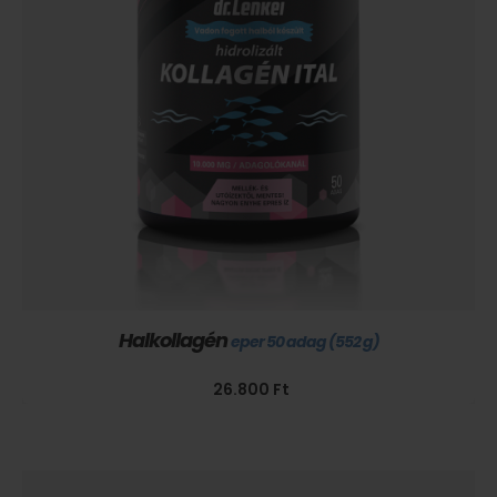
Halkollagén
eper 50 adag (552 g)
26.800
Ft