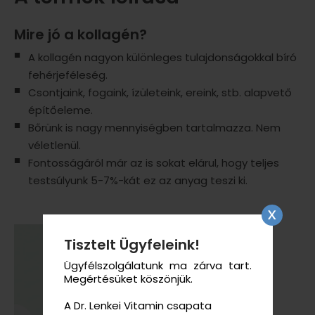
Mire jó a kollagén?
A kollagén nagyon különleges tulajdonságokkal bíró
fehérjeféleség.
Csontjaink, fogaink, ízületeink, ereink, stb. alapvető
építőeleme.
Bőrünk is nagy mennyiségben tartalmazza. Nem
véletlenül.
Fontosságáról már az is sokat elárul, hogy teljes
testsúlyunk 5-7%-kát ez az anyag teszi ki.
Tisztelt Ügyfeleink!
Ügyfélszolgálatunk ma zárva tart.
Megértésüket köszönjük.
A Dr. Lenkei Vitamin csapata