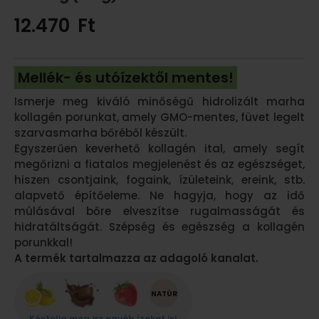
12.470
Ft
Mellék- és utóízektől mentes!
Ismerje meg kiváló minőségű hidrolizált marha
kollagén porunkat, amely GMO-mentes, füvet legelt
szarvasmarha bőréből készült.
Egyszerűen keverhető kollagén ital, amely segít
megőrizni a fiatalos megjelenést és az egészséget,
hiszen csontjaink, fogaink, ízületeink, ereink, stb.
alapvető építőeleme. Ne hagyja, hogy az idő
múlásával bőre elveszítse rugalmasságát és
hidratáltságát. Szépség és egészség a kollagén
porunkkal!
A termék tartalmazza az adagoló kanalat.
Kóstolja meg az egyéb ízeket is!