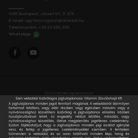
1085 Budapest, József krt. 8. 3/5.
E-mail:
ugyfelszolgalat@drlenkei.hu
Telefonszám:
+36 20 555 3181
WhatsApp
facebook
youtube
©2026 Minden jog fenntartva!
Ezen weboldal kizárólagos jogtulajdonosa: Vitamin Zászlóshajó Kft.
A jogtulajdonos minden jogot fenntart magának. A weboldalról bármilyen
tartalmat letölteni, vagy akár részben vagy egészben másolni vagy a
nyilvánossághoz közvetíteni kizárólag a jogtulajdonos előzetes írásbeli
hozzájárulásával lehet. Az engedély nélküli letöltés, másolás, vagy
nyilvánossághoz közvetítés, illetve megjelenítés jogellenes cselekmény.
Ezúton tájékoztatjuk, hogy a Jogtulajdonos minden jogi eszközt igénybe
vesz, és fellép a jogellenes cselekményekkel szemben. A fentieken
túlmenően a weboldal, és az azon található minden képi, hang és