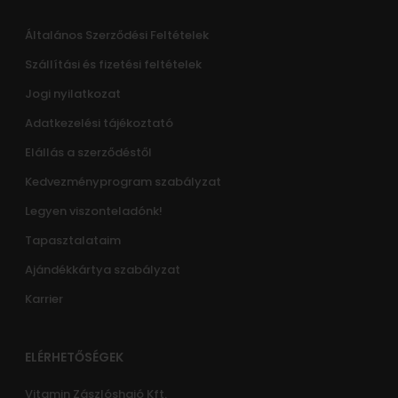
Általános Szerződési Feltételek
Szállítási és fizetési feltételek
Jogi nyilatkozat
Adatkezelési tájékoztató
Elállás a szerződéstől
Kedvezményprogram szabályzat
Legyen viszonteladónk!
Tapasztalataim
Ajándékkártya szabályzat
Karrier
ELÉRHETŐSÉGEK
Vitamin Zászlóshajó Kft.