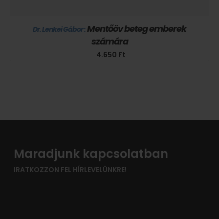
Mentőöv beteg emberek
Dr. Lenkei Gábor :
számára
4.650
Ft
Maradjunk kapcsolatban
IRATKOZZON FEL HÍRLEVELÜNKRE!