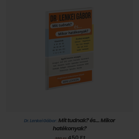
Mit tudnak? és… Mikor
Dr. Lenkei Gábor :
hatékonyak?
Original
Current
450
Ft
990
Ft