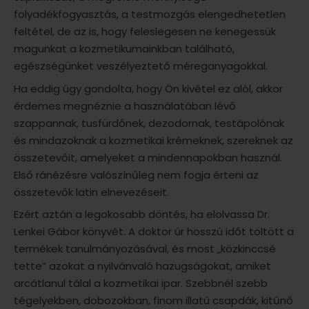
folyadékfogyasztás, a testmozgás elengedhetetlen
feltétel, de az is, hogy feleslegesen ne kenegessük
magunkat a kozmetikumainkban található,
egészségünket veszélyeztető méreganyagokkal.
Ha eddig úgy gondolta, hogy Ön kivétel ez alól, akkor
érdemes megnéznie a használatában lévő
szappannak, tusfürdőnek, dezodornak, testápolónak
és mindazoknak a kozmetikai krémeknek, szereknek az
összetevőit, amelyeket a mindennapokban használ.
Első ránézésre valószínűleg nem fogja érteni az
összetevők latin elnevezéseit.
Ezért aztán a legokosabb döntés, ha elolvassa Dr.
Lenkei Gábor könyvét. A doktor úr hosszú időt töltött a
termékek tanulmányozásával, és most „közkinccsé
tette” azokat a nyilvánvaló hazugságokat, amiket
arcátlanul tálal a kozmetikai ipar. Szebbnél szebb
tégelyekben, dobozokban, finom illatú csapdák, kitűnő