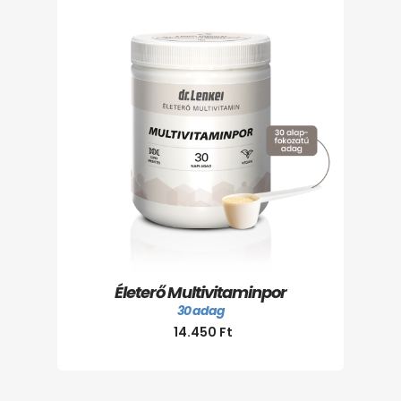
Életerő Multivitaminpor
30 adag
14.450
Ft