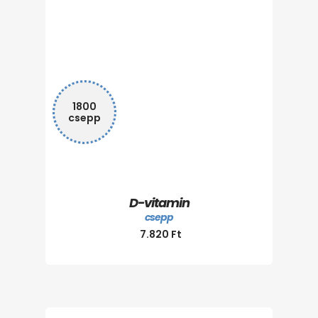
1800
csepp
D-vitamin
csepp
7.820
Ft