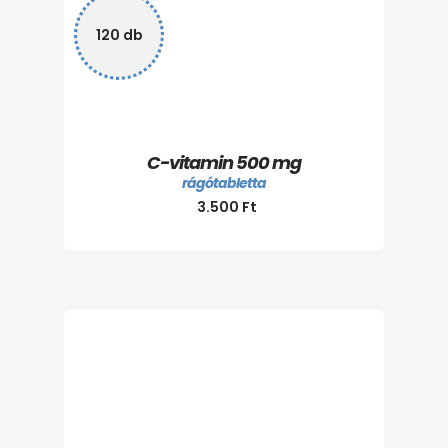
120 db
C-vitamin 500 mg
rágótabletta
3.500
Ft