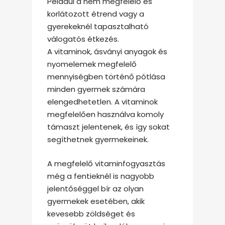
Például a nem megfelelő és
korlátozott étrend vagy a
gyerekeknél tapasztalható
válogatós étkezés.
A vitaminok, ásványi anyagok és
nyomelemek megfelelő
mennyiségben történő pótlása
minden gyermek számára
elengedhetetlen. A vitaminok
megfelelően használva komoly
támaszt jelentenek, és így sokat
segíthetnek gyermekeinek.
A megfelelő vitaminfogyasztás
még a fentieknél is nagyobb
jelentőséggel bír az olyan
gyermekek esetében, akik
kevesebb zöldséget és