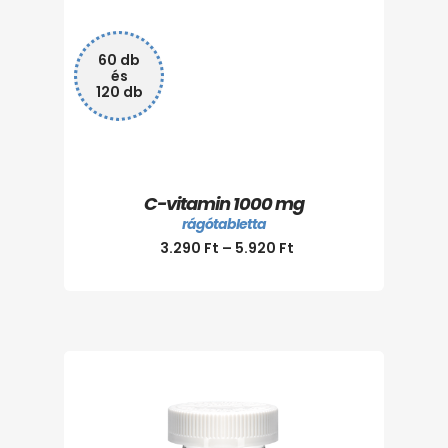
60 db
és
120 db
C-vitamin 1000 mg
rágótabletta
3.290
Ft
–
5.920
Ft