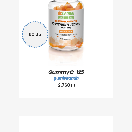
60 db
Gummy C-125
gumivitamin
2.760
Ft