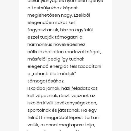
ásványianyag és nyomelemigénye
a testsúlyukhoz képest
meglehetősen nagy. Ezekből
elegendően sokat kell
fogyasztaniuk, hiszen egyfelől
ezzel tudják támogatni a
harmonikus növekedéshez
nélkülözhetetlen rendezettséget,
másfelől pedig így tudnak
elegendő energiát felszabadítani
a „rohanó életmódjuk”
támogatásához.
Iskolába járnak, házi feladatokat
kell végezniük, részt vesznek az
iskolán kívüli tevékenységekben,
sportolnak és játszanak. Ha egy
felnőtt megpróbál lépést tartani
velük, azonnal megtapasztalja,