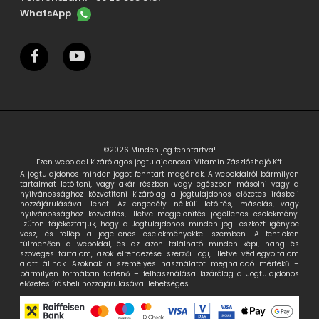
WhatsApp
facebook
youtube
©2026 Minden jog fenntartva!
Ezen weboldal kizárólagos jogtulajdonosa: Vitamin Zászlóshajó Kft.
A jogtulajdonos minden jogot fenntart magának. A weboldalról bármilyen
tartalmat letölteni, vagy akár részben vagy egészben másolni vagy a
nyilvánossághoz közvetíteni kizárólag a jogtulajdonos előzetes írásbeli
hozzájárulásával lehet. Az engedély nélküli letöltés, másolás, vagy
nyilvánossághoz közvetítés, illetve megjelenítés jogellenes cselekmény.
Ezúton tájékoztatjuk, hogy a Jogtulajdonos minden jogi eszközt igénybe
vesz, és fellép a jogellenes cselekményekkel szemben. A fentieken
túlmenően a weboldal, és az azon található minden képi, hang és
szöveges tartalom, azok elrendezése szerzői jogi, illetve védjegyoltalom
alatt állnak. Azoknak a személyes használatot meghaladó mértékű –
bármilyen formában történő – felhasználása kizárólag a Jogtulajdonos
előzetes írásbeli hozzájárulásával lehetséges.