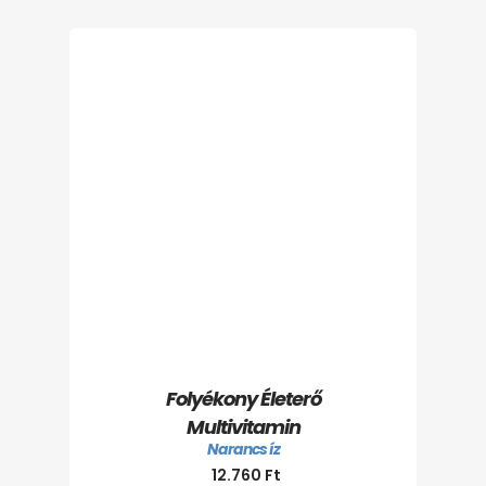
Folyékony Életerő
Multivitamin
Narancs íz
12.760
Ft