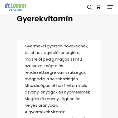
Skip
Men
to
search
main
Close
Gyerekvitamin
content
Menu
Gyermekei gyorsan növekednek,
és ehhez egyfelől energiára,
másfelől pedig magas szintű
szervezettségre és
rendezettségre van szükségük,
mégpedig a sejtek szintjén.
Mi szükséges ehhez? Vitaminok,
ásványi anyagok és nyomelemek.
Megfelelő mennyiségben és
helyes arányban.
A gyermekek vitamin-,