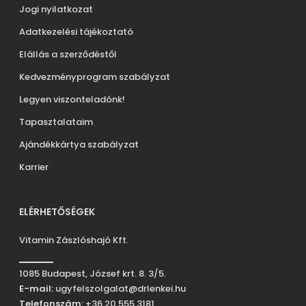
Jogi nyilatkozat
Adatkezelési tájékoztató
Elállás a szerződéstől
Kedvezményprogram szabályzat
Legyen viszonteladónk!
Tapasztalataim
Ajándékkártya szabályzat
Karrier
ELÉRHETŐSÉGEK
Vitamin Zászlóshajó Kft.
1085 Budapest, József krt. 8. 3/5.
E-mail:
ugyfelszolgalat@drlenkei.hu
Telefonszám:
+36 20 555 3181