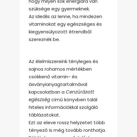
hogy milyen sok energiára van
szüksége egy gyermeknek.
Az ideális az lenne, ha mindezen
vitaminokat egy egészséges és
kiegyensúlyozott étrendből
szereznék be.
Az élelmiszereink tényleges és
sajnos rohamos mértékben
csökkenő vitamin- és
ásványianyagtartalmával
kapcsolatban a
Cenzúrázott
egészség
című könyvben talál
hiteles információkkal szolgáló
táblázatokat.
Ezt az eleve rossz helyzetet több
tényező is még tovább ronthatja.