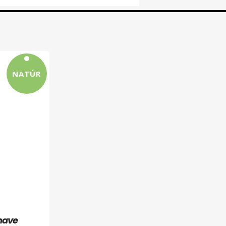
NATÚR
shave