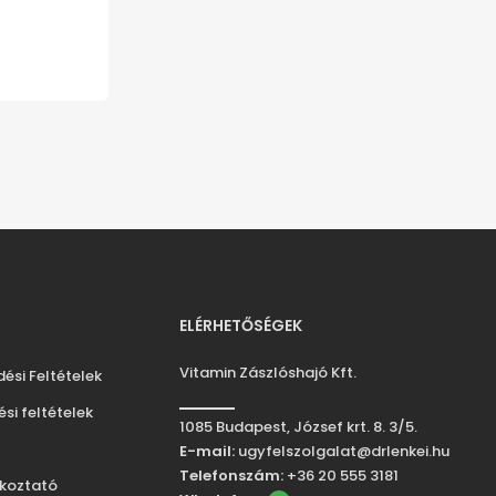
ELÉRHETŐSÉGEK
Vitamin Zászlóshajó Kft.
ési Feltételek
tési feltételek
1085 Budapest, József krt. 8. 3/5.
E-mail:
ugyfelszolgalat@drlenkei.hu
Telefonszám:
+36 20 555 3181
ékoztató