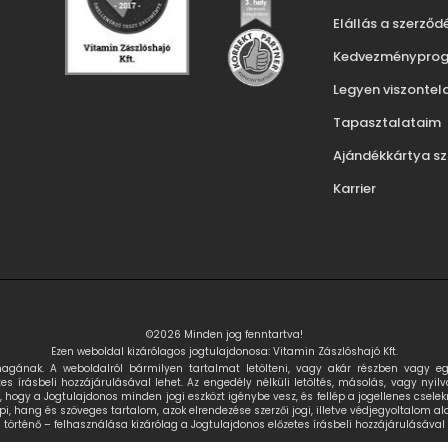
Elállás a szerződ
Kedvezményprog
Legyen viszontel
Tapasztalataim
Ajándékkártya s
Karrier
©2026 Minden jog fenntartva!
Ezen weboldal kizárólagos jogtulajdonosa: Vitamin Zászlóshajó Kft.
magának. A weboldalról bármilyen tartalmat letölteni, vagy akár részben vagy 
tes írásbeli hozzájárulásával lehet. Az engedély nélküli letöltés, másolás, vagy nyil
k, hogy a Jogtulajdonos minden jogi eszközt igénybe vesz, és fellép a jogellenes cse
i, hang és szöveges tartalom, azok elrendezése szerzői jogi, illetve védjegyoltalom a
rténő – felhasználása kizárólag a Jogtulajdonos előzetes írásbeli hozzájárulásával 