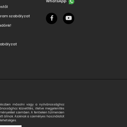
WhatsApp
éstől
ram szabályzat
facebook
youtube
adónk!
zabályzat
egészben másolni vagy a nyilvánossághoz
vánossághoz közvetítés, illetve megjelenítés
lekményekkel szemben. A fentieken túlmenően
latt állnak. Azoknak a személyes használatot
lehetséges.