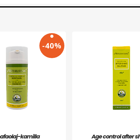
-40%
afaolaj-kamilla
Age control after 