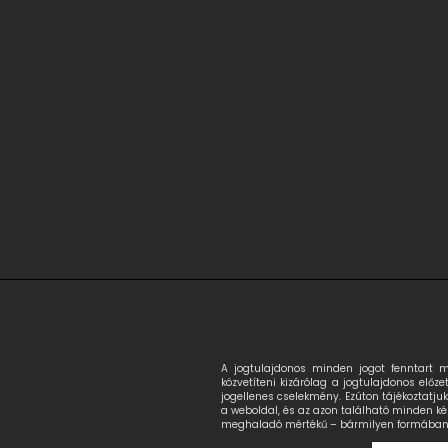
A jogtulajdonos minden jogot fenntart 
közvetíteni kizárólag a jogtulajdonos előze
jogellenes cselekmény. Ezúton tájékoztatju
a weboldal, és az azon található minden kép
meghaladó mértékű – bármilyen formában tö