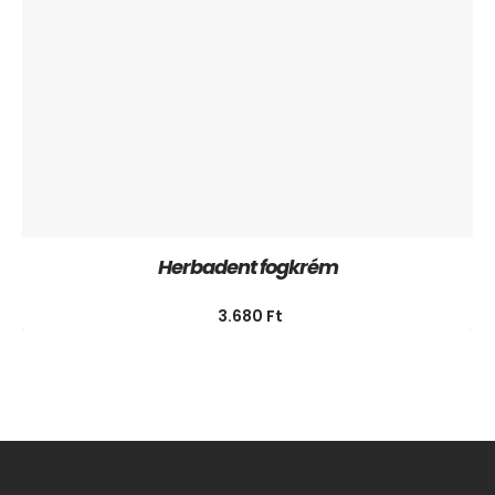
Herbadent fogkrém
3.680
Ft