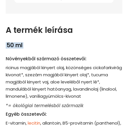
A termék leírása
50 ml
Növényekből származó összetevői:
ricinus magjából kinyert olaj, közönséges cickafarkvirág
kivonat*, szezám magjából kinyert olaj*, tucuma
magjából kinyert vaj, aloe leveléből nyert lé*,
mandulából kinyert hatóanyag, lavandinolaj (linalool,
limonene), vaníliagyümölcs-kivonat
*= ökológiai termelésből származik
Egyéb összetevői:
E-vitamin,
lecitin
, allantoin, B5-provitamin (panthenol),