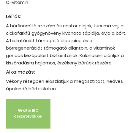
C-vitamin
Leírás:
A bőrfinomító szezám és castor olajok, tucuma vaj, a
cickafarkfű gyógynövény kivonata táplálja, óvja a bőrt.
A hidratációt támogató aloe juice és a
bőrregenerációt támogató allantoin, a vitaminok
gondos kézápolást biztosítanak. Különösen ajánljuk a
kiszáradásra hajlamos, érzékeny bőrűek részére.
Alkalmazás:
Vékony rétegben eloszlatjuk a megtisztított, nedves
ápolandó bőrfelületen.
Gratis BIO
összetevőkkel