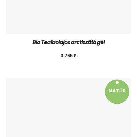
Bio Teafaolajos arctisztító gél
3.765
Ft
NATÚR