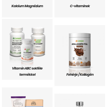
Kalcium Magnézium
C-vitaminok
Vitamin ABC sokféle
termékkel
Fehérje / Kollagén