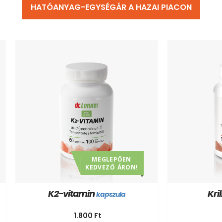
HATÓANYAG-EGYSÉGÁR A HAZAI PIACON
MEGLEPŐEN
KEDVEZŐ ÁRON!
K2-vitamin
Krill
kapszula
1.800
Ft