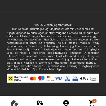
©2026 Minden jog fenntartva!
Ezen weboldal kizárólagos jogtulajdonosa: Vitamin Zászlóshajó Kft.
A jogtulajdonos minden jogot fenntart magának. A weboldalról bármilyen
tartalmat letölteni, vagy akár részben vagy egészben másolni vagy a
nyilvánossághoz közvetíteni kizárólag a jogtulajdonos előzetes írásbeli
hozzájárulásával lehet. Az engedély nélküli letöltés, másolás, vagy
nyilvánossághoz közvetítés, illetve megjelenítés jogellenes cselekmény.
Ezúton tájékoztatjuk, hogy a Jogtulajdonos minden jogi eszközt igénybe
vesz, és fellép a jogellenes cselekményekkel szemben. A fentieken
túlmenően a weboldal, és az azon található minden képi, hang és
szöveges tartalom, azok elrendezése szerzői jogi, illetve védjegyoltalom
alatt állnak. Azoknak a személyes használatot meghaladó mértékű –
bármilyen formában történő – felhasználása kizárólag a Jogtulajdonos
előzetes írásbeli hozzájárulásával lehetséges.
0