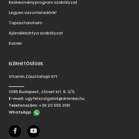
Kedvezményprogram szabályzat
Legyen viszonteladónk!
Tapasztalataim
Ajándékkártya szabályzat
Karrier
ELÉRHETŐSÉGEK
Vitamin Zászlóshajó Kft.
1085 Budapest, József krt. 8. 3/5.
E-mail:
ugyfelszolgalat@drlenkei.hu
Telefonszám:
+36 20 555 3181
WhatsApp
facebook
youtube