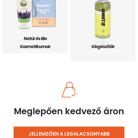
Natúr és Bio
Kozmetikumok
Kiegészítők
Meglepően kedvező áron
JELLEMZŐEN A LEGALACSONYABB