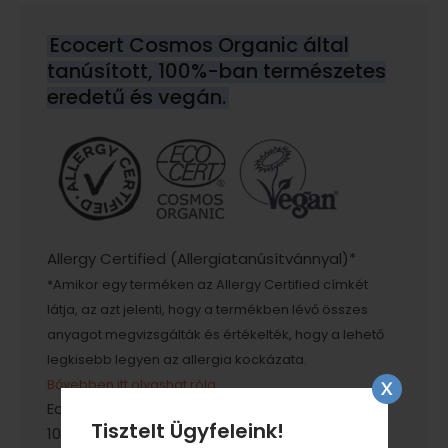
Ecocert Cosmos Organic által
tanúsított, 100%-ban természetes
eredetű és vegán.
Allergy Certified (Allergiatanúsítvánnyal)*
*Amikor egy terméken az Allergy Certified címkét
látja, az azt jelenti, hogy a termékben lévő összes
anyagot megvizsgálták és értékelték, hogy a lehető
legkisebb legyen az allergia kockázata.
Bővebben itt olvashat róla
.
Ecocert Cosmos Organic által tanúsított,
Tisztelt Ügyfeleink!
100%-ban természetes eredetű és vegán.