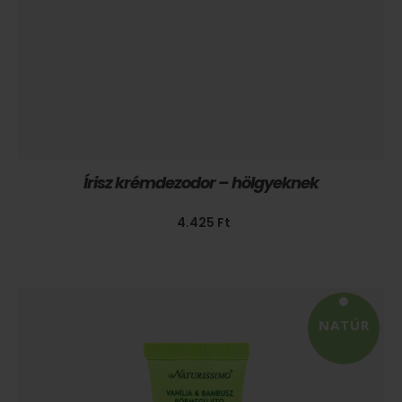
Írisz krémdezodor – hölgyeknek
4.425
Ft
NATÚR