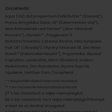
Összetevők:
Aqua (Víz), Butyrospermum Parkii Butter* (Sheavaj*),
Prunus Amygdalus Dulcis Oil* (Édesmandula-olaj*),
Aloe Barbadensis Leaf Extract* (Aloe Vera levél
kivonata*), Glycerin**, Polyglyceryl-3
Dicitrate/Stearate, Cetearyl Alcohol, Olea Europaea
Fruit Oil* (Olívaolaj*), Glyceryl Stearate SE, Zea Mays
Starch* (Kukoricakeményítő*), Propanediol, Glyceryl
Caprylate, Lysolecithin, Beta-Sitosterol, Sodium
Hyaluronate, Zinc Ricinoleate, Glycine Soja Oil,
Squalene, Xanthan Gum, Tocopherol.
* = biogazdálkodásból származó összetevő
** = bio összetevők felhasználásával készült
27 % bio összetevő a teljes mennyiségből
66 % bio összetevő, ha a teljes mennyiségből kivonjuk
a vizet és az ásványi anyagokat
A teljes mennyiség 100 %-a természetes eredetű.