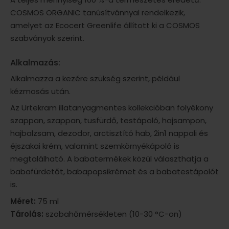
COSMOS ORGANIC tanúsítvánnyal rendelkezik,
amelyet az Ecocert Greenlife állított ki a COSMOS
szabványok szerint.
Alkalmazás:
Alkalmazza a kezére szükség szerint, például
kézmosás után.
Az Urtekram illatanyagmentes kollekcióban folyékony
szappan, szappan, tusfürdő, testápoló, hajsampon,
hajbalzsam, dezodor, arctisztító hab, 2in1 nappali és
éjszakai krém, valamint szemkörnyékápoló is
megtalálható. A babatermékek közül választhatja a
babafürdetőt, babapopsikrémet és a babatestápolót
is.
Méret:
75 ml
Tárolás:
szobahőmérsékleten (10-30 °C-on)