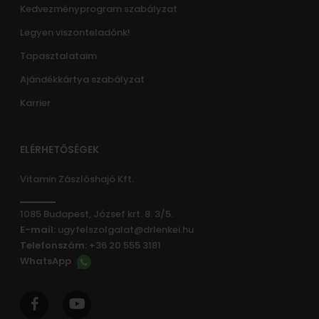
Kedvezményprogram szabályzat
Legyen viszonteladónk!
Tapasztalataim
Ajándékkártya szabályzat
Karrier
ELÉRHETŐSÉGEK
Vitamin Zászlóshajó Kft.
1085 Budapest, József krt. 8. 3/5.
E-mail:
ugyfelszolgalat@drlenkei.hu
Telefonszám:
+36 20 555 3181
WhatsApp
facebook
youtube