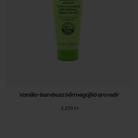
Vanília-bambusz bőrmegújító arcradír
3.270
Ft