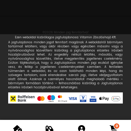
©2026 Minden jog fenntartva!
Ezen weboldal kizárólagos jogtulajdonosa: Vitamin Zászlóshajó Kft.
A jogtulajdonos minden jogot fenntart magának. A weboldalról bármilyen
tartalmat letölteni, vagy akár részben vagy egészben másolni vagy a
nyilvánossághoz közvetíteni kizárólag a jogtulajdonos előzetes írásbeli
hozzájárulásával lehet. Az engedély nélküli letöltés, másolás, vagy
nyilvánossághoz közvetítés, illetve megjelenítés jogellenes cselekmény.
Ezúton tájékoztatjuk, hogy a Jogtulajdonos minden jogi eszközt igénybe
vesz, és fellép a jogellenes cselekményekkel szemben. A fentieken
túlmenően a weboldal, és az azon található minden képi, hang és
szöveges tartalom, azok elrendezése szerzői jogi, illetve védjegyoltalom
alatt állnak. Azoknak a személyes használatot meghaladó mértékű –
bármilyen formában történő – felhasználása kizárólag a Jogtulajdonos
előzetes írásbeli hozzájárulásával lehetséges.
0